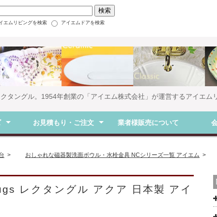
イエムリビングを検索
アイエムドアを検索
 レクタングル。1954年創業の「アイエム株式会社」が運営するアイエム
ズ
お見積もり・ご注文
業者様販売について
連（水栓など）
ウル
器洗面ボウル
ウル
外の洗面ボウル
アイビー（ナチュラル）
HWシリーズ（英国風デザイン）
NCデザイン磁器
ネオトレンドコレクション
KK-marmorin-（モダン）
そのほか（洗面ボウルトップ）
NCガラス
LLCガラス
ZAガラス
YSガラス
九谷焼
信楽焼（利休信楽など）
信楽焼（いぶしなど）
NC和風
そのほか（洗面ボウルトップ）
HW化粧台（英国風デザイン）
RLC化粧台（モダン・クラシカル）
北米家具調（クラシカル）
トイレ・洗面
ガラス調
LLCペデスタル
HWペデスタル
ご注文・お見積もりフォーム
お買い物ガイド
お支払い方法
送料・手数料
排水トラップ
NC水栓金具
止水栓
NC天板
NC洗面アクセサリ
会社概
特定商
台
>
おしゃれな磁器製洗面ボウル・水栓金具 NCシリーズ一覧 アイエム
>
ugs レクタングル アクア 日本製 アイ