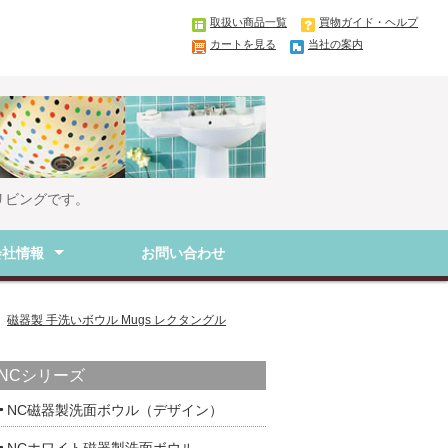
取扱い商品一覧
買物ガイド・ヘルプ
カートを見る
当社の案内
リビングです。
会社情報
お問い合わせ
要
取引法に基づく表記
磁器製 手洗いボウル Mugs レクタングル
NCシリーズ
NC磁器製洗面ボウル（デザイン）
NCホワイト磁器製洗面ボウル