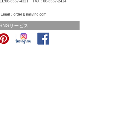
EL:
06-6567-4321
FAX：06-6567-2414
Email：order
imliving.com
SNSサービス