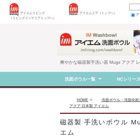
アイエムリビング
アイエムドア（トップへ）
ア
（リビングインテリアトップへ）
爽やかな磁器製手洗い器 Mugs アクア
洗面ボウル一覧
NCシリー
洗面ボウルトップ
セラミック（シンプル）
こだわりデザイン
ガラスボウル
和風デザイン
洗面化粧台・ペデスタル
水栓金具をみる
NCシリーズ関
NC磁器洗面ボ
NCホワイト磁
NCガラス製ボ
NCシリーズ以
HOME
>
洗面ボウル・洗面化粧
アクア 日本製 アイエム
磁器製 手洗いボウル M
エム