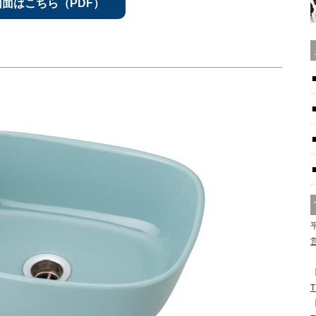
図面はこちら（PDF）
平
【
T
【