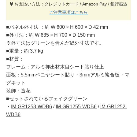
お支払い方法：クレジットカード / Amazon Pay / 銀行振込
ご注意事項はこちら
■パネル外寸法 ：約 W 600 × H 600 × D 42 mm
■外寸法：約 W 635 × H 700 × D 150 mm
※外寸法はグリーンを含んだ総外寸法です。
■重量：約 3.7 kg
■材質：
フレーム：アルミ押出材木目シート貼り仕上
面板：5.5mmベニヤシート貼り・3mmアルミ複合板・マ
グネット
装飾：造花
■セットされているフェイクグリーン
・
IM-GR1253-WDB6
/
IM-GR1255-WDB6
/
IM-GR1252-
WDB6