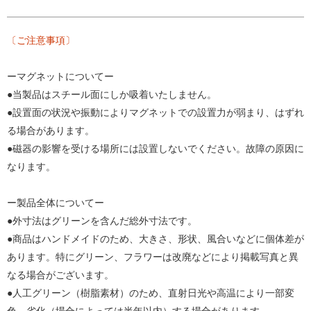
〔ご注意事項〕
ーマグネットについてー
●当製品はスチール面にしか吸着いたしません。
●設置面の状況や振動によりマグネットでの設置力が弱まり、はずれ
る場合があります。
●磁器の影響を受ける場所には設置しないでください。故障の原因に
なります。
ー製品全体についてー
●外寸法はグリーンを含んだ総外寸法です。
●商品はハンドメイドのため、大きさ、形状、風合いなどに個体差が
あります。特にグリーン、フラワーは改廃などにより掲載写真と異
なる場合がございます。
●人工グリーン（樹脂素材）のため、直射日光や高温により一部変
色、劣化（場合によっては半年以内）する場合があります。