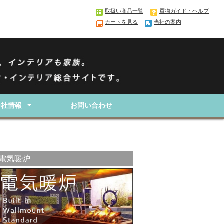
取扱い商品一覧
買物ガイド・ヘルプ
カートを見る
当社の案内
会社情報
お問い合わせ
要
取引法に基づく表記
電気暖炉