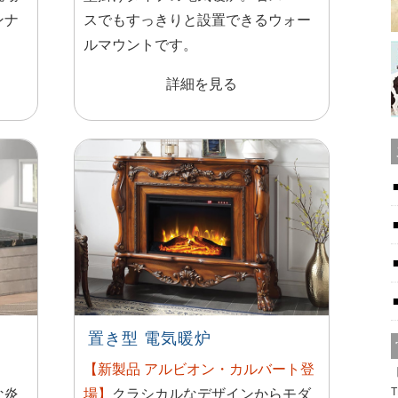
ンナ
スでもすっきりと設置できるウォー
ルマウントです。
詳細を見る
置き型 電気暖炉
【新製品 アルビオン・カルバート登
【
T
な炎
場】
クラシカルなデザインからモダ