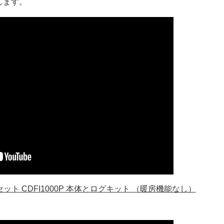
します。
ト CDFI1000P 本体とログキット （暖房機能なし）