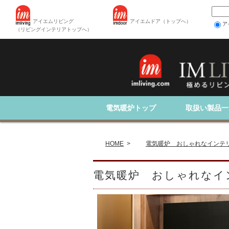
アイエムリビング
アイエムドア（トップへ）
ア
（リビングインテリアトップへ）
電気暖炉トップ
取扱い製品一
全商品
電気暖炉
空間演出ツール
アイエムリビング
HOME
>
電気暖炉 おしゃれなインテ
電気暖炉 おしゃれなイ