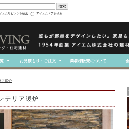
イエムリビングを検索
アイエムドアを検索
覧
お見積もり・ご注文
業者様販売について
TOPへ
ご注文・お見積もりフォーム
お買い物ガイド
お支払い方法
送料・手数料
トップ
オフィス
ホテル・旅館
カフェ・飲食店
美容院・クリニック
ショップ
その他商業施設
商品群から探す
ビルトイン・埋め込み式
ウォールマウント
屋内・屋外兼用
置き型
テレビ台・収納家具 電気暖炉
オプティミスト製品
ファイヤースクリーン
会社概
特定商
リア暖炉
ンテリア暖炉