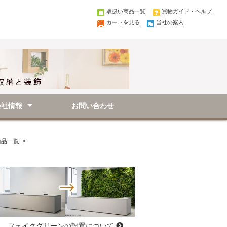
取扱い商品一覧
買物ガイド・ヘルプ
カートを見る
当社の案内
会社情報
お問い合わせ
要
取引法に基づく表記
商品一覧
>
フェイクグリーンの設置について