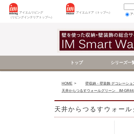
アイエムリビング
アイエムドア（トップへ）
ア
（リビングインテリアトップへ）
トップ
シリーズ一
壁を使った収納
壁を使った収納
壁装飾（アイテ
壁装飾（シーン
HOME
>
壁収納・壁装飾 デコレーショ
天井からつるすウォールグリーン IM-GR44
天井からつるすウォールグリ