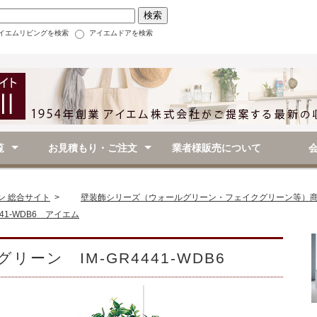
イエムリビングを検索
アイエムドアを検索
覧
お見積もり・ご注文
業者様販売について
（アイテム別）
（シーン別）
ム別）
別）
ご注文・お見積もりフォーム
お買い物ガイド
お支払い方法
送料・手数料
長押・壁付けハンガー
壁付けラック・シェルフ・飾り棚
クローゼット用の棚など
壁付けフック
ドアを利用するハンガー
後付家具
壁面マグネットを使った整理アイデア
キッチン
寝室
玄関・廊下
リビング
クローゼット・押入れ
その他
壁面マグネット内装シート
掲示板・マグネットボード・収納装飾
壁付けグリーン・ステッカーなど
スイッチプレート
リビング
玄関
廊下
トイレ・洗面
その他
会社概
特定商
ン 総合サイト
>
壁装飾シリーズ（ウォールグリーン・フェイクグリーン等）
41-WDB6 アイエム
ーン IM-GR4441-WDB6