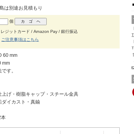
離島は別途お見積もり
個
【
ットカード / Amazon Pay / 銀行振込
T
ご注意事項はこちら
【
T
 60 mm
0 mm
法です。
仕上げ・樹脂キャップ・スチール金具
鉛ダイカスト・真鍮
2本