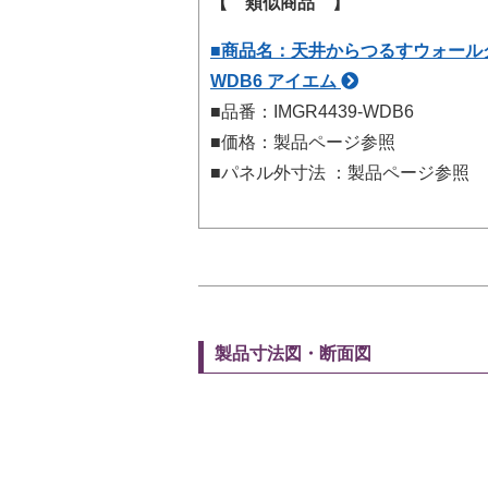
【 類似商品 】
■商品名：天井からつるすウォールグリー
WDB6 アイエム
■品番：IMGR4439-WDB6
■価格：製品ページ参照
■パネル外寸法 ：製品ページ参照
製品寸法図・断面図