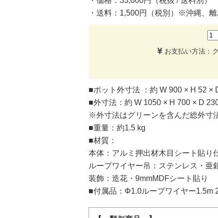
・価格：33,000円（税抜 / 送料別）
・送料：1,500円（税別）※沖縄、
お支払い方法：クレジ
■ポット外寸法 ：約 W 900 × H 52 × D
■外寸法：約 W 1050 × H 700 × D 23
※外寸法はグリーンを含んだ総外寸
■重量：約1.5 kg
■材質：
本体：アルミ押出材木目シート貼り
ループワイヤー吊：ステンレス・亜
装飾：造花・9mmMDFシート貼り
■付属品：Φ1.0ループワイヤー1.5m 