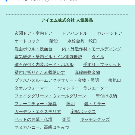
アイエム株式会社 人気製品
玄関ドア・室内ドア
ドアハンドル
ガレージドア
オートロック
階段
水栓金具・蛇口
洗面ボウル・洗面台
内・外造作材・モールディング
電気暖炉・壁内ビルトイン電気暖炉
タイル
磁石が付く内装ボード・パネル
手すり・ブラケット
壁付け折りたたみ収納いす
真鍮鋳物金物
ブラスバスルームアクセサリー・金物・照明
換気口
タオルウォーマー
ウィンドー・ラジエーター
フェイクグリーン・ウォールグリーン
壁付け収納
ファーニチャー・家具
照明
鏡・ミラー
ガーデン・エクステリア
宅配ボックス
ペットのお墓・仏壇
楽器
キッチングッズ
マヌカハニー、高級はちみつ