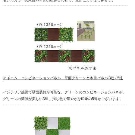
着いたカラーの木目パネルの組み合わせで、空間によくなじみます。
アイエム コンビネーションパネル 壁面グリーンと木目パネル 3連 / 5連
インテリア感覚で壁面装飾が可能な、グリーンのコンビネーションパネル。
グリーンの濃淡が美しい3連、指し色で華やかな印象の5連がございます。