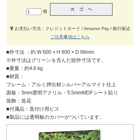
個
お支払い方法：クレジットカード / Amazon Pay / 銀行振込
ご注意事項はこちら
■外寸法 ：約 W 600 × H 600 × D 66mm
※外寸法はグリーンを含んだ総外寸法です。
■重量：約4.6 kg
■材質：
フレーム：アルミ押出材シルバーアルマイト仕上
面板：3mm透明アクリル・5.5mmMDFシート貼り
装飾：造花
■付属品：直付け用ビス
■製品には透明板のカバーがついています。