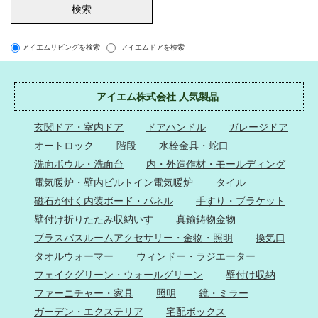
アイエムリビングを検索
アイエムドアを検索
アイエム株式会社 人気製品
玄関ドア・室内ドア
ドアハンドル
ガレージドア
オートロック
階段
水栓金具・蛇口
洗面ボウル・洗面台
内・外造作材・モールディング
電気暖炉・壁内ビルトイン電気暖炉
タイル
磁石が付く内装ボード・パネル
手すり・ブラケット
壁付け折りたたみ収納いす
真鍮鋳物金物
ブラスバスルームアクセサリー・金物・照明
換気口
タオルウォーマー
ウィンドー・ラジエーター
フェイクグリーン・ウォールグリーン
壁付け収納
ファーニチャー・家具
照明
鏡・ミラー
ガーデン・エクステリア
宅配ボックス