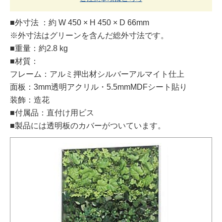
■外寸法 ：約 W 450 × H 450 × D 66mm
※外寸法はグリーンを含んだ総外寸法です。
■重量：約2.8 kg
■材質：
フレーム：アルミ押出材シルバーアルマイト仕上
面板：3mm透明アクリル・5.5mmMDFシート貼り
装飾：造花
■付属品：直付け用ビス
■製品には透明板のカバーがついています。