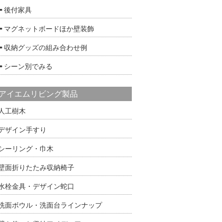
後付家具
マグネットボードほか壁装飾
収納グッズの組み合わせ例
シーン別でみる
アイエムリビング製品
人工樹木
デザイン手すり
シーリング・巾木
壁面折りたたみ収納椅子
水栓金具・デザイン蛇口
洗面ボウル・洗面台ラインナップ