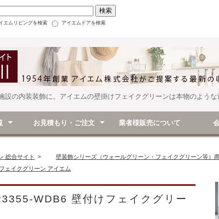
イエムリビングを検索
アイエムドアを検索
施設の内装装飾に。アイエムの壁掛けフェイクグリーンは本物のような
覧
お見積もり・ご注文
業者様販売について
（アイテム別）
（シーン別）
ム別）
別）
ご注文・お見積もりフォーム
お買い物ガイド
お支払い方法
送料・手数料
長押・壁付けハンガー
壁付けラック・シェルフ・飾り棚
クローゼット用の棚など
壁付けフック
ドアを利用するハンガー
後付家具
壁面マグネットを使った整理アイデア
キッチン
寝室
玄関・廊下
リビング
クローゼット・押入れ
その他
壁面マグネット内装シート
掲示板・マグネットボード・収納装飾
壁付けグリーン・ステッカーなど
スイッチプレート
リビング
玄関
廊下
トイレ・洗面
その他
会社概
特定商
ン 総合サイト
>
壁装飾シリーズ（ウォールグリーン・フェイクグリーン等）
付けフェイクグリーン アイエム
R3355-WDB6 壁付けフェイクグリー