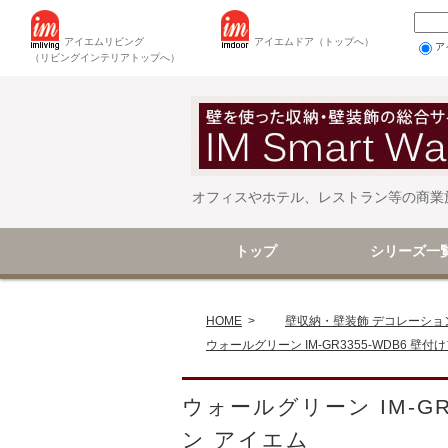
アイエムリビング
アイエムドア（トップへ）
ア
（リビングインテリアトップへ）
オフィスやホテル、レストラン等の商業
トップ
シリーズ一
壁を使った収納
壁を使った収納
壁装飾（アイテ
壁装飾（シーン
HOME
>
壁収納・壁装飾 デコレーショ
ウォールグリーン IM-GR3355-WDB6 壁
ウォールグリーン IM-G
ン アイエム