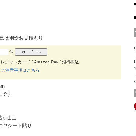
離島は別途お見積もり
【
T
個
【
T
ットカード / Amazon Pay / 銀行振込
ご注意事項はこちら
mm
法です。
貼り仕上
ベニヤシート貼り