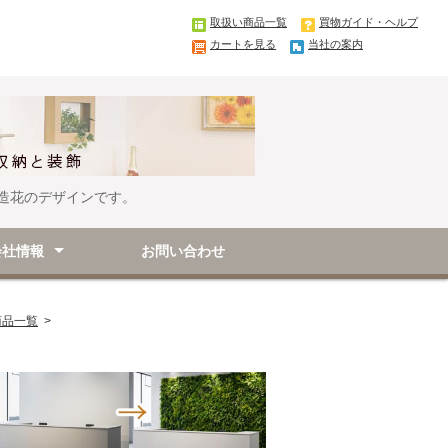
取扱い商品一覧
買物ガイド・ヘルプ
カートを見る
当社の案内
造花のデザインです。
会社情報
お問い合わせ
要
取引法に基づく表記
商品一覧
>