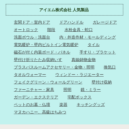
アイエム株式会社 人気製品
玄関ドア・室内ドア
ドアハンドル
ガレージドア
オートロック
階段
水栓金具・蛇口
洗面ボウル・洗面台
内・外造作材・モールディング
電気暖炉・壁内ビルトイン電気暖炉
タイル
磁石が付く内装ボード・パネル
手すり・ブラケット
壁付け折りたたみ収納いす
真鍮鋳物金物
ブラスバスルームアクセサリー・金物・照明
換気口
タオルウォーマー
ウィンドー・ラジエーター
フェイクグリーン・ウォールグリーン
壁付け収納
ファーニチャー・家具
照明
鏡・ミラー
ガーデン・エクステリア
宅配ボックス
ペットのお墓・仏壇
楽器
キッチングッズ
マヌカハニー、高級はちみつ