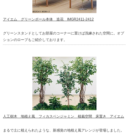
アイエム グリーンポール本体 造花 IMGR2411-2412
グリーンスタンドとしてお部屋のコーナーに置けば洗練された空間に。オプ
ションのロープもご紹介しております。
人工樹木 地植え風 フィカスベンジャミン 植栽空間 床置き アイエム
まるで土に植えられたような、新感覚の地植え風アレンジが登場しました。