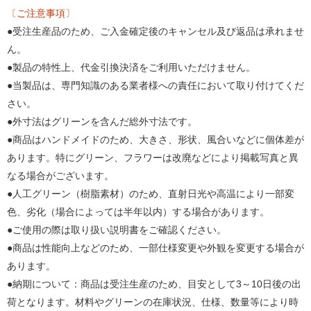
〔ご注意事項〕
●受注生産品のため、ご入金確定後のキャンセル及び返品は承れませ
ん。
●製品の特性上、代金引換決済をご利用いただけません。
●当製品は、専門知識のある業者様への責任において取り付けてくだ
さい。
●外寸法はグリーンを含んだ総外寸法です。
●商品はハンドメイドのため、大きさ、形状、風合いなどに個体差が
あります。特にグリーン、フラワーは改廃などにより掲載写真と異
なる場合がございます。
●人工グリーン（樹脂素材）のため、直射日光や高温により一部変
色、劣化（場合によっては半年以内）する場合があります。
●ご使用の際は取り扱い説明書をご確認ください。
●商品は性能向上などのため、一部仕様変更や外観を変更する場合が
あります。
●納期について：商品は受注生産のため、目安として3～10日後の出
荷となります。材料やグリーンの在庫状況、仕様、数量等により時