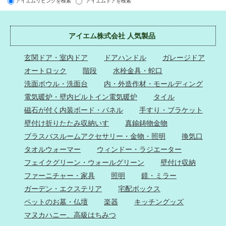
アイエムリビングを検索
アイエムドアを検索
アイエム株式会社 人気製品
玄関ドア・室内ドア
ドアハンドル
ガレージドア
オートロック
階段
水栓金具・蛇口
洗面ボウル・洗面台
内・外造作材・モールディング
電気暖炉・壁内ビルトイン電気暖炉
タイル
磁石が付く内装ボード・パネル
手すり・ブラケット
壁付け折りたたみ収納いす
真鍮鋳物金物
ブラスバスルームアクセサリー・金物・照明
換気口
タオルウォーマー
ウィンドー・ラジエーター
フェイクグリーン・ウォールグリーン
壁付け収納
ファーニチャー・家具
照明
鏡・ミラー
ガーデン・エクステリア
宅配ボックス
ペットのお墓・仏壇
楽器
キッチングッズ
マヌカハニー、高級はちみつ