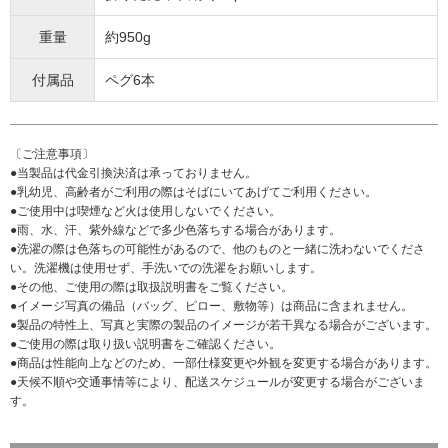
重量
約950g
付属品
ペグ6本
〔ご注意事項〕
●当製品は代金引換決済は承っておりません。
●乳幼児、高齢者がご利用の際はそばにいてあげてご利用ください。
●ご使用中は喫煙など火は使用しないでください。
●雨、水、汗、紫外線などで多少色落ちする場合があります。
●洗濯の際は色落ちの可能性があるので、他のものと一緒に洗わないでくださ
い。洗濯機は使用せず、手洗いでの洗濯をお願いします。
●その他、ご使用の際は取扱説明書をご覧ください。
●イメージ写真の備品（バッグ、ピロー、敷物等）は商品に含まれません。
●製品の特性上、写真と実際の製品のイメージが若干異なる場合がございます。
●ご使用の際は取り扱い説明書をご確認ください。
●商品は性能向上などのため、一部仕様変更や外観を変更する場合があります。
●天候不順や交通事情等により、配送スケジュールが変更する場合がございま
す。