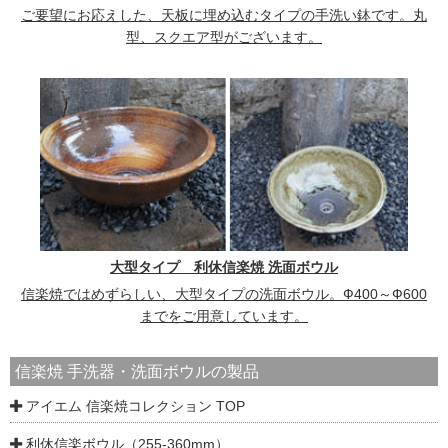
ご要望にお応えした、天板に埋め込むタイプの手洗い鉢です。丸
型、スクエア型がございます。
大型タイプ 利休信楽焼 洗面ボウル
信楽焼ではめずらしい、大型タイプの洗面ボウル。Ф400～Ф600
までをご用意しています。
信楽焼 手洗器・洗面ボウルの製品
アイエム 信楽焼コレクション TOP
利休信楽ボウル（255-360mm）