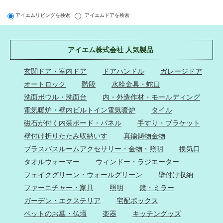
アイエムリビングを検索
アイエムドアを検索
アイエム株式会社 人気製品
玄関ドア・室内ドア
ドアハンドル
ガレージドア
オートロック
階段
水栓金具・蛇口
洗面ボウル・洗面台
内・外造作材・モールディング
電気暖炉・壁内ビルトイン電気暖炉
タイル
磁石が付く内装ボード・パネル
手すり・ブラケット
壁付け折りたたみ収納いす
真鍮鋳物金物
ブラスバスルームアクセサリー・金物・照明
換気口
タオルウォーマー
ウィンドー・ラジエーター
フェイクグリーン・ウォールグリーン
壁付け収納
ファーニチャー・家具
照明
鏡・ミラー
ガーデン・エクステリア
宅配ボックス
ペットのお墓・仏壇
楽器
キッチングッズ