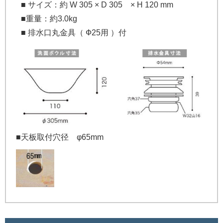
■ サイズ：約 W 305 × D 305 × H 120 mm
■重量：約3.0kg
■ 排水口丸金具（ Ф25用 ）付
■天板取付穴径 φ65mm