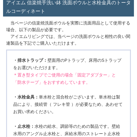
アイエム 信楽焼手洗い鉢 洗面ボウルと水栓金具のトータ
ルコーディネート
当ページの信楽焼洗面ボウルを実際に洗面用品として使用する
場合、以下の製品が必要です。
アイエムリビングでは、当ページの洗面ボウルと相性の良い関
連製品を下記でご購入いただけます。
・排水トラップ：
壁面用のPトラップ、床用のSトラップ
をお選びいただけます。
＊置き型タイプでご使用の場合「固定アダプター」と
「防水テープ」をおすすめしています。
・水栓金具：
単水栓と混合栓がございます。単水栓は製
品により、接続管（ フレキ管 ）が必要なため、あわせて
お買い求めください。
・止水栓：
水栓の給水、調節等のための製品です。壁給
水用のアングル止水栓と、床給水用のストレート止水栓