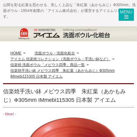
山間を彩る紅葉を思わせる、美しく上品な「朱紅葉（あかもみじ）Ф305mm」洗
面ボウル - 1954年創業の「アイエム株式会社」が運営するアイエムリビングで
す。
HOME
>
洗面ボウル・洗面化粧台
>
アイエム 信楽焼コレクション（洗面ボウル・手洗い鉢など）
>
信楽焼 洗面ボウル「メビウス四季」商品一覧
>
信楽焼手洗い鉢 メビウス四季 朱紅葉（あかもみじ）Ф305mm
IMmebi115305 日本製 アイエム
信楽焼手洗い鉢 メビウス四季 朱紅葉（あかもみ
じ）Ф305mm IMmebi115305 日本製 アイエム
- New! -