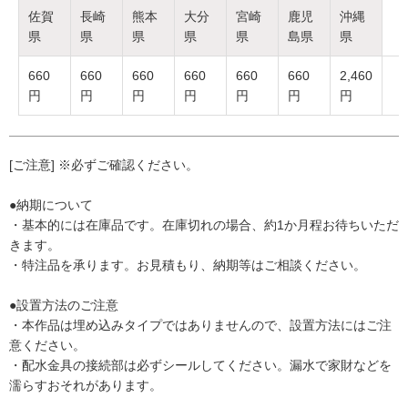
佐賀
長崎
熊本
大分
宮崎
鹿児
沖縄
県
県
県
県
県
島県
県
660
660
660
660
660
660
2,460
円
円
円
円
円
円
円
[ご注意] ※必ずご確認ください。
●納期について
・基本的には在庫品です。在庫切れの場合、約1か月程お待ちいただ
きます。
・特注品を承ります。お見積もり、納期等はご相談ください。
●設置方法のご注意
・本作品は埋め込みタイプではありませんので、設置方法にはご注
意ください。
・配水金具の接続部は必ずシールしてください。漏水で家財などを
濡らすおそれがあります。