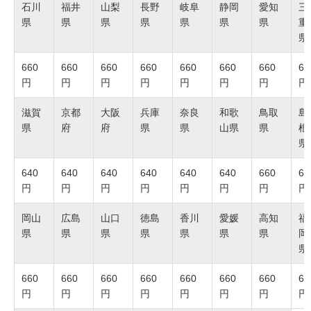
石川
福井
山梨
長野
岐阜
静岡
愛知
三
県
県
県
県
県
県
県
重
県
660
660
660
660
660
660
660
66
円
円
円
円
円
円
円
円
滋賀
京都
大阪
兵庫
奈良
和歌
鳥取
島
県
府
府
県
県
山県
県
根
県
640
640
640
640
640
640
660
66
円
円
円
円
円
円
円
円
岡山
広島
山口
徳島
香川
愛媛
高知
福
県
県
県
県
県
県
県
岡
県
660
660
660
660
660
660
660
66
円
円
円
円
円
円
円
円