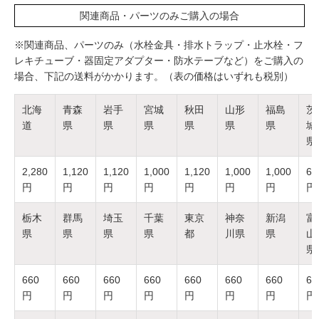
関連商品・パーツのみご購入の場合
※関連商品、パーツのみ（水栓金具・排水トラップ・止水栓・フ
レキチューブ・器固定アダプター・防水テーブなど）をご購入の
場合、下記の送料がかかります。（表の価格はいずれも税別）
北海
青森
岩手
宮城
秋田
山形
福島
茨
道
県
県
県
県
県
県
城
県
2,280
1,120
1,120
1,000
1,120
1,000
1,000
66
円
円
円
円
円
円
円
円
栃木
群馬
埼玉
千葉
東京
神奈
新潟
富
県
県
県
県
都
川県
県
山
県
660
660
660
660
660
660
660
66
円
円
円
円
円
円
円
円