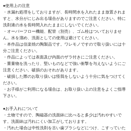
●使用上の注意
・水漏れ処理をしておりますが、長時間水を入れたまま放置されま
すと、水分がにじみ出る場合がありますのでご注意ください。特に
洗剤液の水を長時間入れたままにしないでください。
・オーバーフロー機能、配管（別売）、ゴム栓はついておりませ
ん。水を溜め、洗面としての使用は避けてください。
・本作品は信楽焼の陶製品です。ワレモノですので取り扱いには十
分ご注意ください。
・作品によっては表面及び内面のザラ付きにご注意ください。
・重量物を洗ったり、堅いものなどで強い衝撃を与えないようにご
注意ください。破損のおそれがあります。
・破損した際のお取り扱いは怪我をしないよう十分に気をつけてく
ださい。
・お子様がご利用になる場合は、お取り扱い上の注意をよくご指導
下さい。
●お手入れについて
・土物ですので、陶磁器の洗面鉢に比べると多少は汚れやすいで
す。洗面鉢は汚れにくい加工がしております。
・汚れた場合は中性洗剤を古い歯ブラシなどにつけ、こすっていた