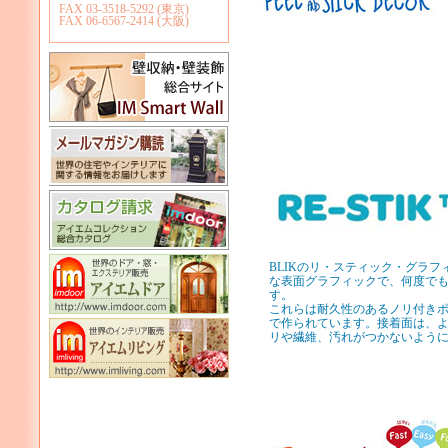
FAX 03-3518-5292 (東京)
FAX 06-6567-2414 (大阪)
BLIKのリ・スティック・グラ
な表面グラフィックで、何度で
す。
これらは耐久性のあるノリ付き
で作られています。接着面は、
リや繊維、汚れがつかないよう