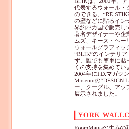
BLIKは、2002年
代表するウォール・
のできる、“RE-S
の壁などに貼るイン
界約23カ国で販売し
著名デザイナーや企
ムズ、キース・ヘー
ウォールグラフィッ
“BLIK”のインテ
ず、誰でも簡単に貼
くの支持を集めてい
2004年にI.D.マガジンのD
Museumの“DESIGN LIF
ー、グーグル、アッ
展示されました。
YORK WALL
RoomMatesの生みの