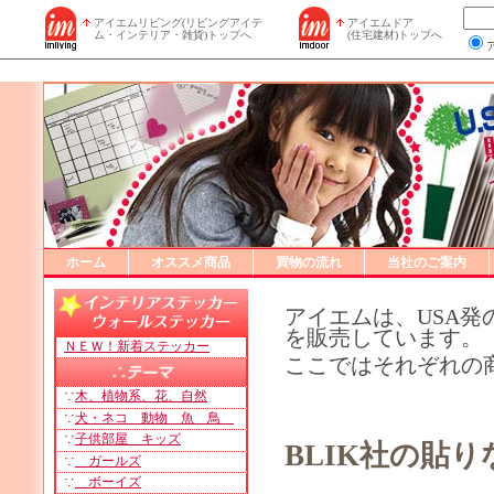
アイエムリビング(リビングアイテ
アイエムドア
ム・インテリア・雑貨)トップへ
(住宅建材)トップへ
ホーム
オススメ商品
買物の流れ
当社のご案内
アイエムは、USA発
を販売しています。
ＮＥＷ！新着ステッカー
ここではそれぞれの
∵
木、植物系、花、自然
∵
犬・ネコ 動物 魚 鳥
∵
子供部屋 キッズ
BLIK社の貼
∵
ガールズ
∵
ボーイズ