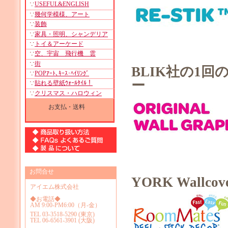
∵
USEFUL&ENGLISH
∵
幾何学模様、アート
∵
装飾
∵
家具・照明、シャンデリア
∵
トイ＆アーケード
∵
空、宇宙 飛行機 雲
∵
街
BLIK社の1
∵
POPｱｰﾄ､ｷｰｽ･ﾍｲﾘﾝｸﾞ
ー
∵
貼れる壁紙ｳｫｰﾙﾀｲﾙ！
∵
クリスマス・ハロウィン
お支払・送料
お問合せ
YORK Wall
アイエム株式会社
◆お電話◆
AM 9:00-PM6:00（月-金）
TEL 03-3518-5290 (東京)
TEL 06-6561-3901 (大阪)