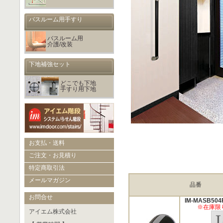
バスルーム用手すり
バスルーム用
介護/改装
下地補強セット
どこでも下地
手すり用下地
お支払・送料
ご注文・お見積り
特定商取引法
メールマガジン
品番
お問合せ
IM-MASB504
※在庫限
アイエム株式会社