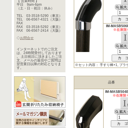
【 営業時間 】
平日 9am-6pm
（土・日・祝日：休み）
TEL 03-3518-5290（東京）
TEL 06-6567-4321（大阪）
FAX
IM-MASB506
FAX 03-3518-5292（東京）
※在庫限
FAX 06-6567-2414（大阪）
◇
お問合せ
インターネットでのご注文
は、24時間受付しております
。 土日祝日に頂きましたご注
文、メールの返信やご質問は
翌営業日以降の対応となりま
※セット内容： 手すり棒×1, ブラ
す。
品番
IM-MASB504
※在庫限