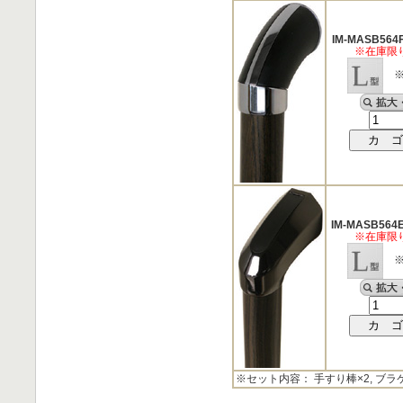
IM-MASB564
※在庫限
※
IM-MASB564
※在庫限
※
※セット内容： 手すり棒×2, ブラ