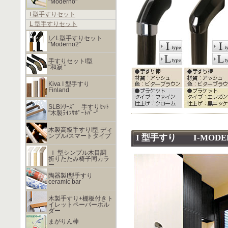
"Moderno"
I 型手すりセット
L 型手すりセット
I／L型手すりセット
"Moderno2"
手すりセットI型
"和寂 "
Kiva I 型手すり
Finland
SLBｼﾘｰｽﾞ 手すりｾｯﾄ
"木製ﾗｲﾌｻﾎﾟｰﾄﾊﾞｰ"
木製高級手すりI型 ディ
ンプル/スマートタイプ
I 型手すり I-MODE
Ｉ 型シンプル木目調
折りたたみ椅子同カラ
ー
陶器製I型手すり
ceramic bar
木製手すり+棚板付きト
イレットペーパーホル
ダー
まがりん棒