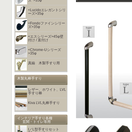
ズﾞ>35φ
<Lucidoエレガントシリ
ーズ>35φ
<Fondoファインシリー
ズ>35φ
<エスシリーズ>45φ壁
付け / 直付け
<Chrome-Uシリーズ
>35φ
真鍮 木製手すり用
木製丸棒手すり
レザー、ホワイト、LVL
手すり棒
Kiva LVL丸棒手すり
インテリア手すり各種
玄関・トイレ等用
I／L型手すりセット