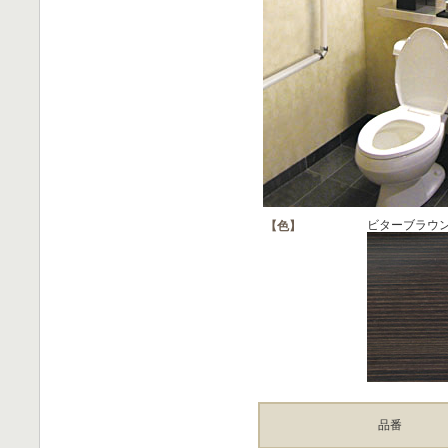
ビターブラウ
【色】
品番