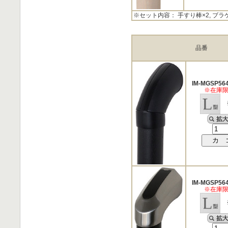
※セット内容： 手すり棒×2, ブラ
品番
IM-MGSP56
※在庫
※
IM-MGSP56
※在庫
※