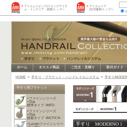
アイエムリビング(リビングアイテ
アイエムドア
ム・インテリア・雑貨)トップへ
(住宅建材)トップへ
ホーム
オススメ商品
ご注文・見積り
取付ガイド
HOME
>
手すり・ブラケット・ハンドレイルシステム
>
手すりMODERNO
手すり用ブラケット
<ファインシリーズ
>35φ
標準タイプ -IMFD-
<ファインシリーズ
>35φ
脱着タイプ -IMCF/CN-
手すり MODERNO 1 
<Lucidoファインシリー