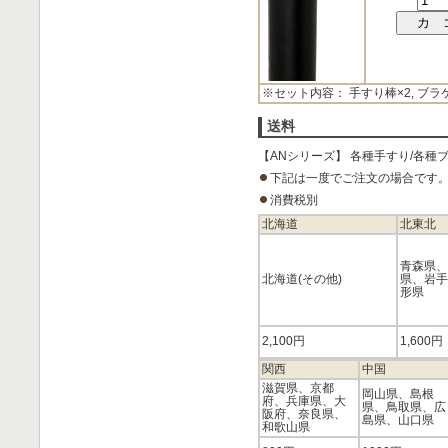
※セット内容： 手すり棒×2, ブラ
送料
【ANシリーズ】 各種手すり/各種
下記は一度でご注文の場合です
消費税別
北海道
北東北
青森県、
北海道(その他)
県、岩手
形県
2,100円
1,600円
関西
中国
滋賀県、京都
岡山県、島根
府、兵庫県、大
県、鳥取県、広
阪府、奈良県、
島県、山口県
和歌山県