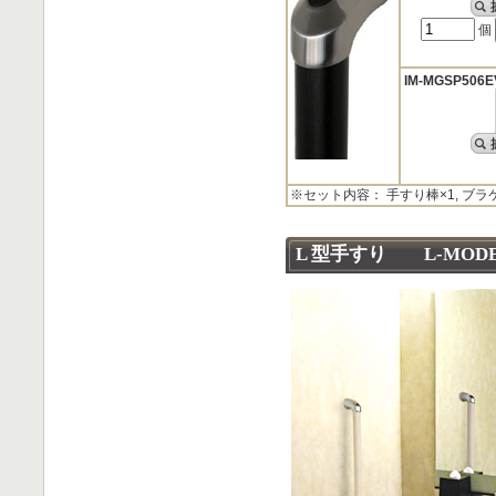
個
IM-MGSP506
※セット内容： 手すり棒×1, ブラ
L 型手すり L-MODE