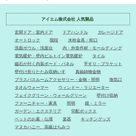
アイエム株式会社 人気製品
玄関ドア・室内ドア
ドアハンドル
ガレージドア
オートロック
階段
水栓金具・蛇口
洗面ボウル・洗面台
内・外造作材・モールディング
電気暖炉・壁内ビルトイン電気暖炉
タイル
磁石が付く内装ボード・パネル
手すり・ブラケット
壁付け折りたたみ収納いす
真鍮鋳物金物
ブラスバスルームアクセサリー・金物・照明
換気口
タオルウォーマー
ウィンドー・ラジエーター
フェイクグリーン・ウォールグリーン
壁付け収納
ファーニチャー・家具
照明
鏡・ミラー
ガーデン・エクステリア
宅配ボックス
ペットのお墓・仏壇
楽器
キッチングッズ
マヌカハニー、高級はちみつ