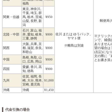
福島
東京, 神奈川,
千葉, 埼玉, 群
関東・信越
馬, 栃木, 茨城,
¥950
郵便局
山梨, 長野, 新
潟
石川 ,富山, 福
佐川 または ゆうパック、
北陸・中部
井, 愛知, 岐阜,
¥800
※クリック
ヤマト便
三重, 静岡
ンで、補償(
大阪, 兵庫, 京
ありません
※離島は別途
関西
都, 滋賀, 奈良,
¥800
望の場合は
和歌山
(左記)にな
文の際に「
島根, 鳥取, 山
中国
¥800
とお書き添
口, 広島, 岡山
愛媛, 香川, 高
四国
¥900
知, 徳島
佐賀, 福岡, 長
九州
崎, 大分, 熊本,
¥1,000
宮崎, 鹿児島
沖縄
沖縄
¥1,450
代金引換の場合