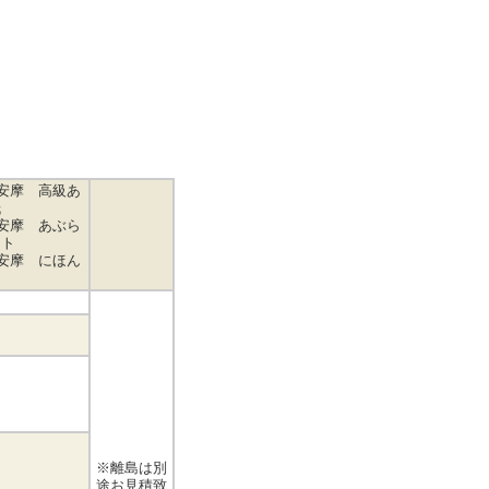
安摩 高級あ
紙
安摩 あぶら
ット
安摩 にほん
※離島は別
途お見積致