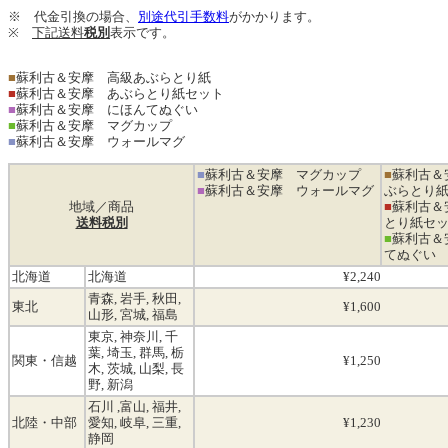
※ 代金引換の場合、
別途代引手数料
がかかります。
※
下記送料
税別
表示です。
■
蘇利古＆安摩 高級あぶらとり紙
■
蘇利古＆安摩 あぶらとり紙セット
■
蘇利古＆安摩 にほんてぬぐい
■
蘇利古＆安摩 マグカップ
■
蘇利古＆安摩 ウォールマグ
■
蘇利古＆安摩 マグカップ
■
蘇利古＆
■
蘇利古＆安摩 ウォールマグ
ぶらとり
地域／商品
■
蘇利古＆
送料税別
とり紙セ
■
蘇利古＆
てぬぐい
北海道
北海道
¥2,240
青森, 岩手, 秋田,
東北
¥1,600
山形, 宮城, 福島
東京, 神奈川, 千
葉, 埼玉, 群馬, 栃
関東・信越
¥1,250
木, 茨城, 山梨, 長
野, 新潟
石川 ,富山, 福井,
北陸・中部
愛知, 岐阜, 三重,
¥1,230
静岡