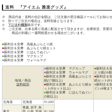
送料 『アイエム 雅楽グッズ』
※ 商品代金・送料の合計金額は、ご注文後の受注確認メールにてお知ら
※ 別々でご注文の場合は、送料別途となります。
※
下記送料
税別
表示です。
※ ご注文後、出来る限り迅速に配送させて頂きますが、在庫状況、営業
商品の到着に一週間程度かかる場合がございます。
■
蘇利古＆安摩 高級あぶらとり紙
■
蘇利古＆安摩 あぶらとり紙セット
■
蘇利古＆安摩 にほんてぬぐい
■
蘇利古＆安摩 マグカップ
■
蘇利古＆安摩 ウォールマグ
■
蘇利古＆安摩 マグカップ
■
蘇利古＆
■
蘇利古＆安摩 ウォールマグ
とり紙(16個
■
蘇利古＆安摩 高級あぶらとり
■
蘇利古＆
地域／商品
紙(17個以上)
紙セット(8
送料税別
■
蘇利古＆安摩 あぶらとり紙セ
■
蘇利古＆
ット(9セット以上)
ぐい(4枚まで
■
蘇利古＆安摩 にほんてぬぐい
(5枚以上)
北海道
北海道
¥1,600
青森, 岩手, 秋
東北
田, 山形, 宮城,
¥1,100