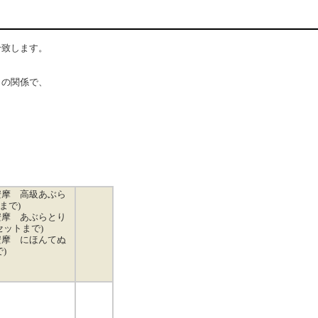
せ致します。
日の関係で、
安摩 高級あぶら
まで)
安摩 あぶらとり
セットまで)
安摩 にほんてぬ
)