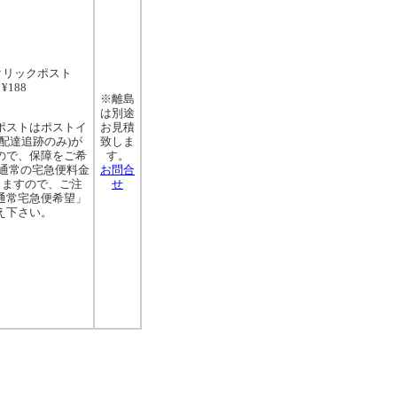
クリックポスト
¥188
※離島
は別途
ポストはポストイ
お見積
配達追跡のみ)が
致しま
ので、保障をご希
す。
 通常の宅急便料金
お問合
りますので、ご注
せ
通常宅急便希望」
え下さい。